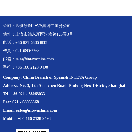
公司：西班牙INTEVA集团中国分公司
地址：
上海市浦东新区沈梅路123弄3号
电话：
+86 021-68063033
传真：
021-68063368
邮箱：
sales@intevachina.com
手机：
+86 186 2128 9498
Company: China Branch of Spanish INTEVA Group
Address: No. 3, 123 Shenchen Road, Pudong New District, Shanghai
Tel: +86 021 - 68063033
Fax: 021 - 68063368
Email: sales@intevachina.com
Mobile: +86 186 2128 9498