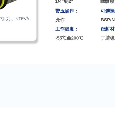
1/4"到2"
螺纹锁
带压操作：
可选螺
系列，INTEVA
BSP/N
允许
工作温度：
密封材
-55℃至200℃
丁腈橡