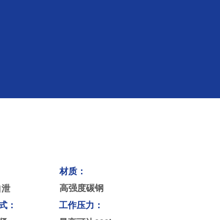
Products
News
ꅅ
产品询价
Products
News
ꅅ
产品询价
材质：
高强度碳钢
自泄
式：
工作压力：