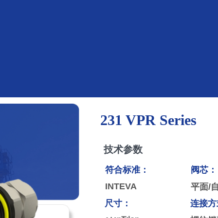
낀
Home
뀰
Contact
낙
京东商城
끂
样本下载
낀
Home
뀰
Contact
낙
京东商城
끂
样本下载
231 VPR Series
技术参数
符合标准：
阀芯：
INTEVA
平面/
尺寸：
连接方