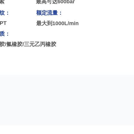
紧
最高可达600bar
纹：
额定流量：
PT
最大到1000L/min
质：
胶/氟橡胶/三元乙丙橡胶